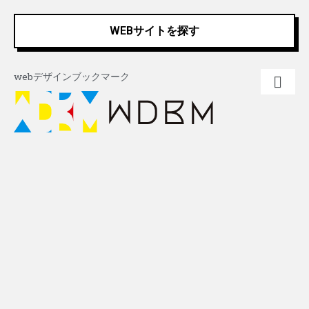
内
Post
容
navigation
WEBサイトを探す
を
ス
キ
webデザインブックマーク
ッ
プ