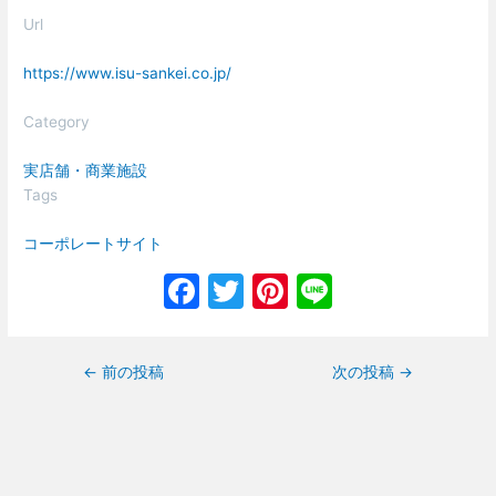
Url
https://www.isu-sankei.co.jp/
Category
実店舗・商業施設
Tags
コーポレートサイト
F
T
Pi
Li
a
w
nt
n
c
itt
er
e
←
前の投稿
次の投稿
→
e
er
e
b
st
o