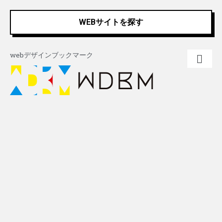
内
Post
容
navigation
WEBサイトを探す
を
ス
キ
webデザインブックマーク
ッ
プ