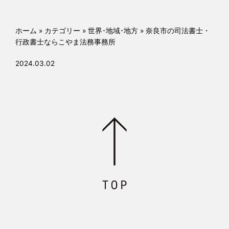
o
k
ホーム
»
カテゴリー
»
世界･地域･地方
»
奈良市の司法書士・
行政書士ならこやま法務事務所
2024.03.02