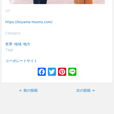
Url
https://koyama-houmu.com/
Category
世界･地域･地方
Tags
コーポレートサイト
F
T
Pi
Li
a
w
nt
n
c
itt
er
e
←
前の投稿
次の投稿
→
e
er
e
b
st
o