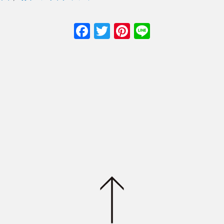
F
T
Pi
Li
a
w
nt
n
c
itt
er
e
e
er
e
b
st
o
o
k