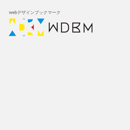
内
Post
容
navigation
webデザインブックマーク
を
ス
キ
ッ
プ