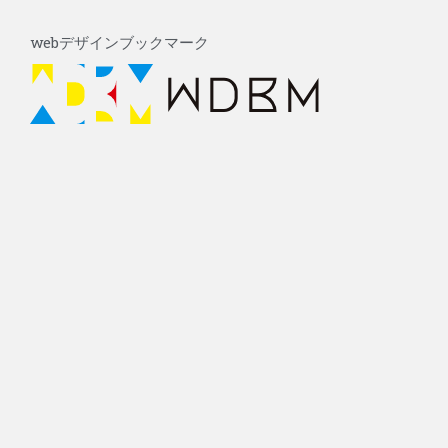
内
Post
容
navigation
webデザインブックマーク
を
ス
キ
ッ
プ