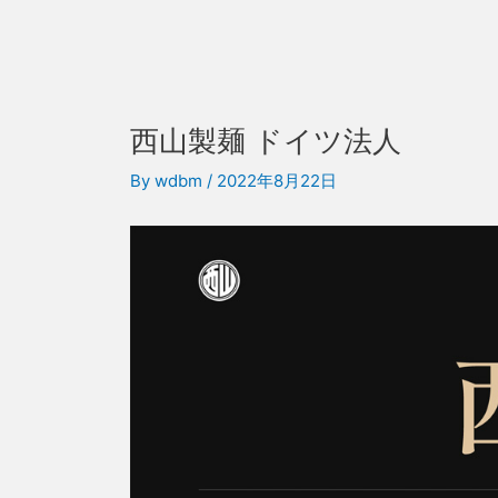
西山製麺 ドイツ法人
By
wdbm
/
2022年8月22日