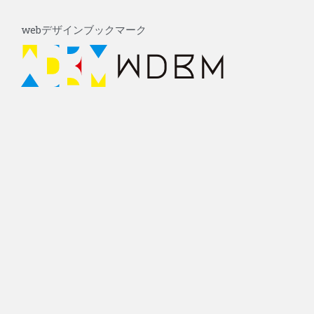
内
Post
容
navigation
webデザインブックマーク
を
ス
キ
ッ
プ