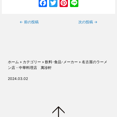
F
T
Pi
Li
a
w
nt
n
c
itt
er
e
←
前の投稿
次の投稿
→
e
er
e
b
st
o
o
k
ホーム
»
カテゴリー
»
飲料･食品･メーカー
»
名古屋のラーメ
ン店・中華料理店 萬珍軒
2024.03.02