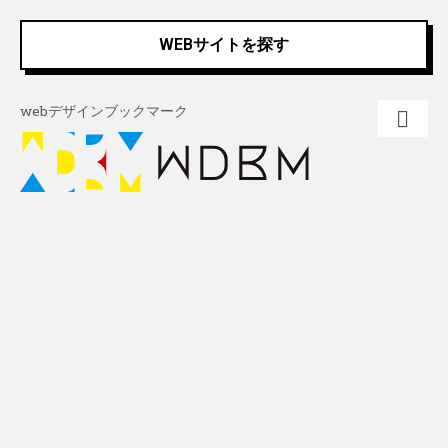
内
Post
容
navigation
WEBサイトを探す
を
ス
キ
webデザインブックマーク
ッ
プ