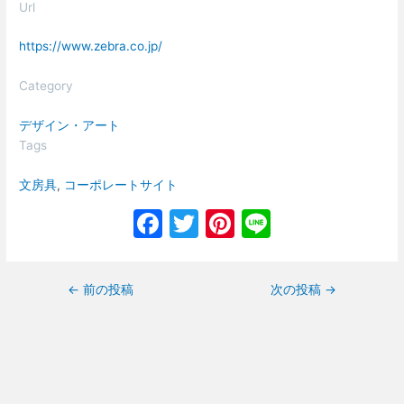
Url
https://www.zebra.co.jp/
Category
デザイン・アート
Tags
文房具
, 
コーポレートサイト
F
T
Pi
Li
a
w
nt
n
c
itt
er
e
←
前の投稿
次の投稿
→
e
er
e
b
st
o
o