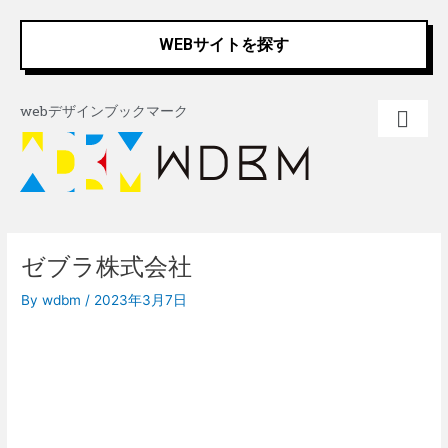
内
Post
容
navigation
WEBサイトを探す
を
ス
キ
webデザインブックマーク
ッ
プ
ゼブラ株式会社
By
wdbm
/
2023年3月7日