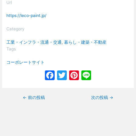
Url
https://leco-paint.jp/
Category
工業・インフラ・流通・交通
, 
暮らし・建築・不動産
Tags
コーポレートサイト
F
T
Pi
Li
a
w
nt
n
c
itt
er
e
←
前の投稿
次の投稿
→
e
er
e
b
st
o
o