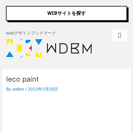
内
Post
容
navigation
WEBサイトを探す
を
ス
キ
webデザインブックマーク
ッ
プ
leco paint
By
wdbm
/
2023年3月25日