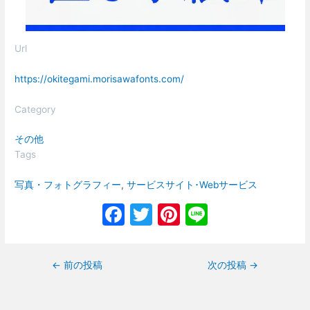
Url
https://okitegami.morisawafonts.com/
Category
その他
Tags
写真・フォトグラフィー
, 
サービスサイト･Webサービス
F
T
Pi
Li
a
w
nt
n
c
itt
er
e
←
前の投稿
次の投稿
→
e
er
e
b
st