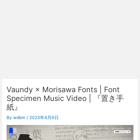
Vaundy × Morisawa Fonts | Font
Specimen Music Video | 『置き手
紙』
By
wdbm
/
2023年4月6日