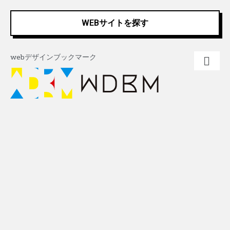
内
Post
容
navigation
WEBサイトを探す
を
ス
キ
webデザインブックマーク
ッ
プ