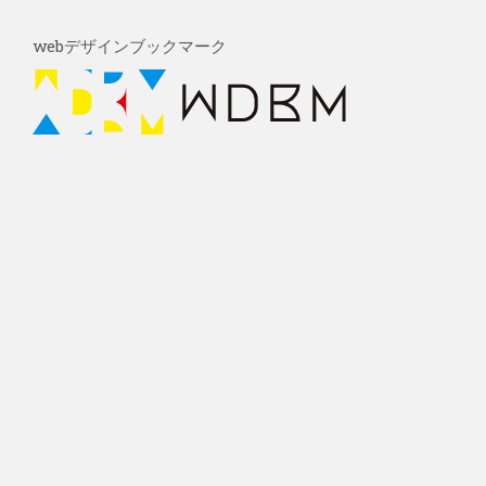
内
Post
容
navigation
webデザインブックマーク
を
ス
キ
ッ
プ