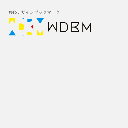
内
Post
容
navigation
webデザインブックマーク
を
ス
キ
ッ
プ