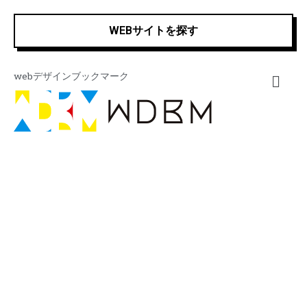
内
Post
容
pagination
WEBサイトを探す
を
ス
キ
webデザインブックマーク
ッ
プ