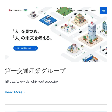
第
一
交
通
産
業
グ
ル
ー
プ
第一交通産業グループ
https://www.daiichi-koutsu.co.jp/
Read More »