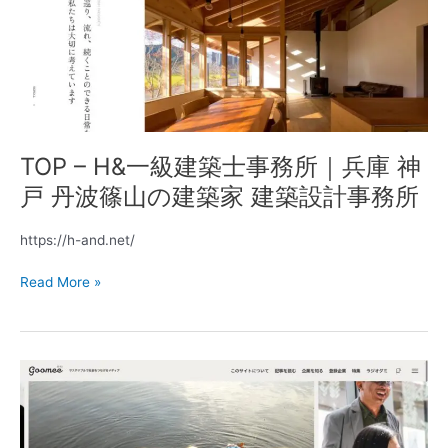
級
建
築
士
事
務
所
TOP – H&一級建築士事務所｜兵庫 神
｜
兵
戸 丹波篠山の建築家 建築設計事務所
庫
神
https://h-and.net/
戸
丹
Read More »
波
篠
山
の
goomee[グ
建
ミ]
築
–
家
サ