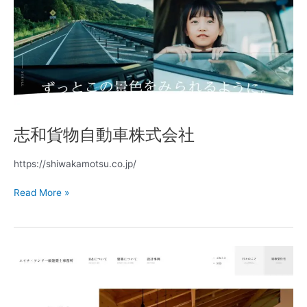
物
自
動
車
株
式
会
社
志和貨物自動車株式会社
https://shiwakamotsu.co.jp/
Read More »
TOP
–
H&
一