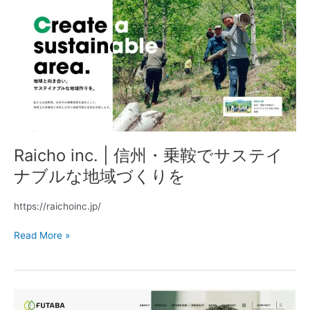
inc.
|
信
州・
乗
鞍
で
サ
ス
テ
Raicho inc. | 信州・乗鞍でサステイ
イ
ナ
ナブルな地域づくりを
ブ
ル
https://raichoinc.jp/
な
地
Read More »
域
づ
く
り
双
を