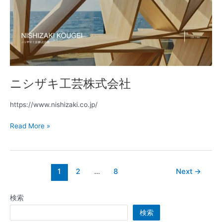
社
工
Omit
芸
株
式
会
社
ニシザキ工芸株式会社
https://www.nishizaki.co.jp/
Read More »
1
2
…
8
Next
→
検索
検索