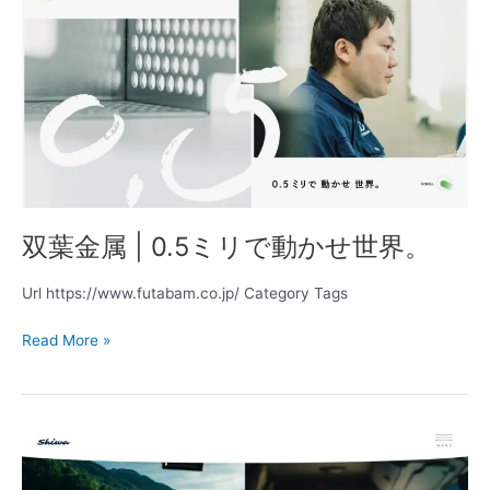
葉
金
属
|
0.5
ミ
リ
で
動
か
双葉金属 | 0.5ミリで動かせ世界。
せ
世
界。
Url https://www.futabam.co.jp/ Category Tags
Read More »
志
和
貨