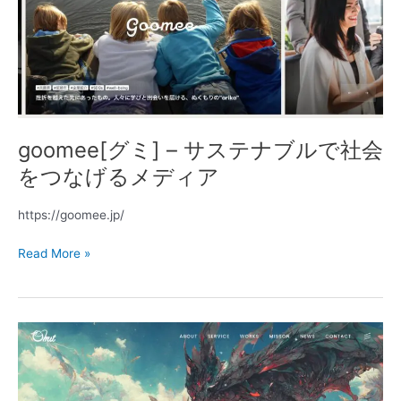
建
ス
築
テ
設
ナ
計
ブ
事
ル
務
で
所
社
goomee[グミ] – サステナブルで社会
会
を
をつなげるメディア
つ
な
https://goomee.jp/
げ
る
Read More »
メ
デ
ィ
ア
広
島
県
福