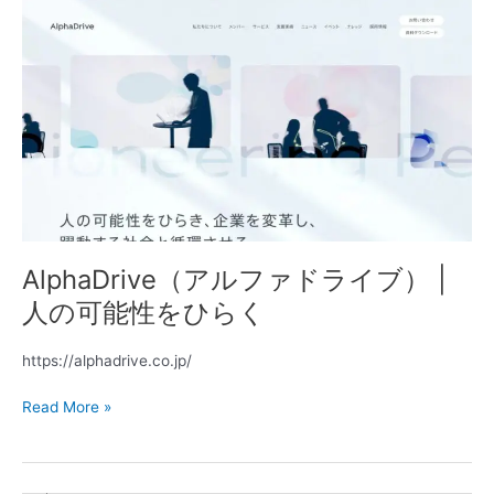
AlphaDrive（ア
ル
フ
ァ
ド
ラ
イ
ブ）
|
人
の
AlphaDrive（アルファドライブ） |
可
能
人の可能性をひらく
性
を
https://alphadrive.co.jp/
ひ
ら
Read More »
く