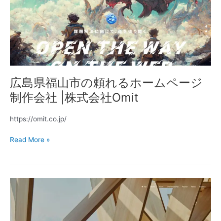
山
市
の
頼
れ
る
ホ
広島県福山市の頼れるホームページ
ー
ム
制作会社 |株式会社Omit
ペ
ー
https://omit.co.jp/
ジ
制
Read More »
作
会
社
|
ニ
株
シ
式
ザ
会
キ