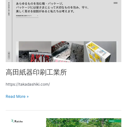
高
田
紙
器
印
刷
工
業
所
高田紙器印刷工業所
https://takadashiki.com/
Read More »
Raicho