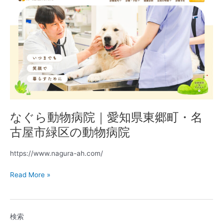
ぐ
ら
動
物
病
院
｜
愛
知
県
東
なぐら動物病院｜愛知県東郷町・名
郷
古屋市緑区の動物病院
町・
名
https://www.nagura-ah.com/
古
屋
Read More »
市
緑
区
の
検索