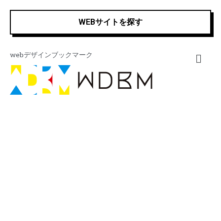
内
容
WEBサイトを探す
を
ス
キ
webデザインブックマーク
ッ
プ