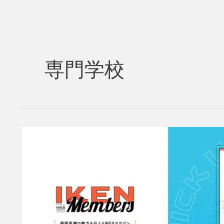
専門学校
在
校
生、
卒
業
生、
先
生