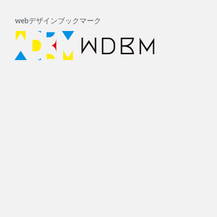
内
容
webデザインブックマーク
を
ス
キ
ッ
プ