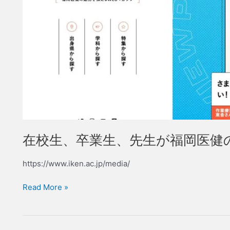
が
福
岡
医
健
の
魅
力
を
伝
え
在校生、卒業生、先生が福岡医健
る
WEB
https://www.iken.ac.jp/media/
マ
ガ
Read More »
ジ
ン