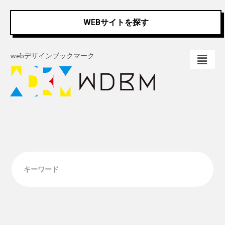
内
容
WEBサイトを探す
を
ス
キ
webデザインブックマーク
ッ
プ