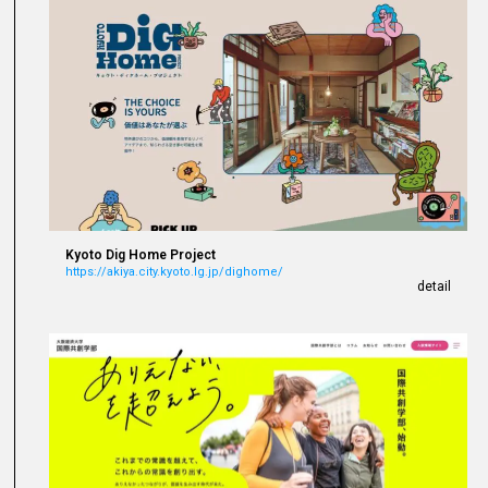
Kyoto Dig Home Project
https://akiya.city.kyoto.lg.jp/dighome/
detail